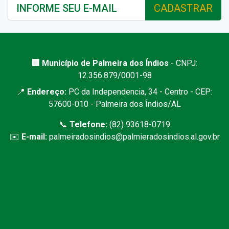
CADASTRAR
🏢 Município de Palmeira dos Índios
- CNPJ:
12.356.879/0001-98
📍
Endereço:
PC da Independencia, 34 - Centro - CEP:
57600-010 - Palmeira dos Índios/AL
📞
Telefone:
(82) 93618-0719
✉️
E-mail:
palmeiradosindios@palmieradosindios.al.gov.br