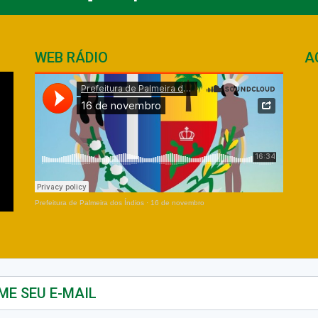
WEB RÁDIO
A
Prefeitura de Palmeira dos Índios
·
16 de novembro