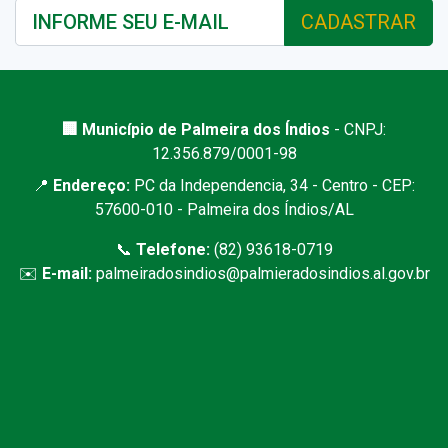
CADASTRAR
🏢 Município de Palmeira dos Índios
- CNPJ:
12.356.879/0001-98
📍
Endereço:
PC da Independencia, 34 - Centro - CEP:
57600-010 - Palmeira dos Índios/AL
📞
Telefone:
(82) 93618-0719
✉️
E-mail:
palmeiradosindios@palmieradosindios.al.gov.br