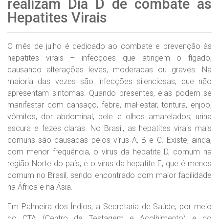
realizam Dia D de combate às
Hepatites Virais
O mês de julho é dedicado ao combate e prevenção às
hepatites virais – infecções que atingem o fígado,
causando alterações leves, moderadas ou graves. Na
maioria das vezes são infecções silenciosas, que não
apresentam sintomas. Quando presentes, elas podem se
manifestar com cansaço, febre, mal-estar, tontura, enjoo,
vômitos, dor abdominal, pele e olhos amarelados, urina
escura e fezes claras. No Brasil, as hepatites virais mais
comuns são causadas pelos vírus A, B e C. Existe, ainda,
com menor frequência, o vírus da hepatite D, comum na
região Norte do país, e o vírus da hepatite E, que é menos
comum no Brasil, sendo encontrado com maior facilidade
na África e na Ásia.
Em Palmeira dos Índios, a Secretaria de Saúde, por meio
do CTA (Centro de Testagem e Acolhimento) e do