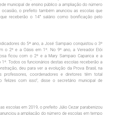
rede municipal de ensino público a ampliação do número
 ocasião, o prefeito também anunciou as escolas que
ue receberão o 14° salário como bonificação pelo
ndicadores do 5ª ano, a José Sampaio conquistou o 3º
m o 2º e a Oásis em 1º. No 9º ano, a Vereador Elói
rbosa ficou com o 2º e a Mary Sampaio Caparica e a
1º. Todos os funcionários destas escolas receberão a
stração, deu para ver a evolução da Prova Brasil, na
 professores, coordenadores e diretores têm total
o felizes com isso”, disse o secretário municipal de
s escolas em 2019, o prefeito Júlio Cezar parabenizou
e anunciou a ampliação do número de escolas em tempo