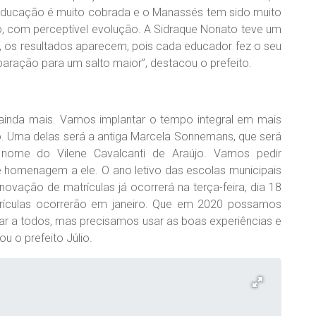
e Educação é muito cobrada e o Manassés tem sido muito
o, com perceptível evolução. A Sidraque Nonato teve um
, os resultados aparecem, pois cada educador fez o seu
aração para um salto maior”, destacou o prefeito.
ainda mais. Vamos implantar o tempo integral em mais
o. Uma delas será a antiga Marcela Sonnemans, que será
 nome do Vilene Cavalcanti de Araújo. Vamos pedir
de homenagem a ele. O ano letivo das escolas municipais
ovação de matrículas já ocorrerá na terça-feira, dia 18
rículas ocorrerão em janeiro. Que em 2020 possamos
ar a todos, mas precisamos usar as boas experiências e
ou o prefeito Júlio.