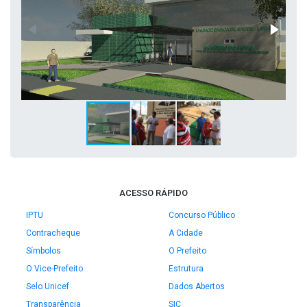
ACESSO RÁPIDO
IPTU
Concurso Público
Contracheque
A Cidade
Símbolos
O Prefeito
O Vice-Prefeito
Estrutura
Selo Unicef
Dados Abertos
Transparência
SIC