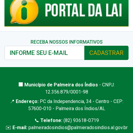
RECEBA NOSSOS INFORMATIVOS
CADASTRAR
🏢 Município de Palmeira dos Índios
- CNPJ:
12.356.879/0001-98
📍
Endereço:
PC da Independencia, 34 - Centro - CEP:
57600-010 - Palmeira dos Índios/AL
📞
Telefone:
(82) 93618-0719
✉️
E-mail:
palmeiradosindios@palmieradosindios.al.gov.br