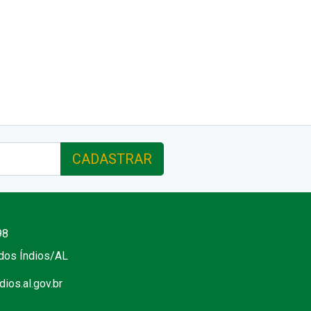
CADASTRAR
98
 dos Índios/AL
ios.al.gov.br