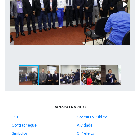
ACESSO RÁPIDO
IPTU
Concurso Público
Contracheque
A Cidade
Símbolos
O Prefeito