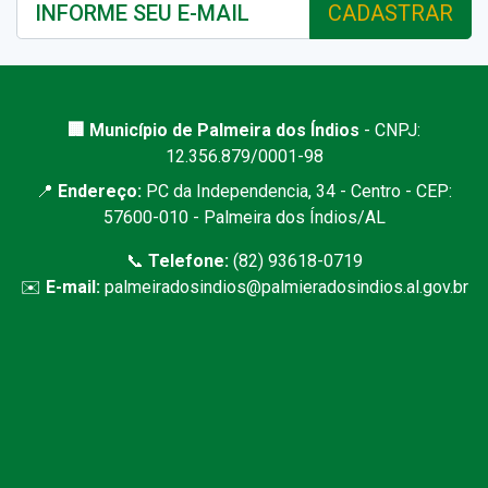
CADASTRAR
🏢 Município de Palmeira dos Índios
- CNPJ:
12.356.879/0001-98
📍
Endereço:
PC da Independencia, 34 - Centro - CEP:
57600-010 - Palmeira dos Índios/AL
📞
Telefone:
(82) 93618-0719
✉️
E-mail:
palmeiradosindios@palmieradosindios.al.gov.br