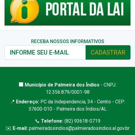
RECEBA NOSSOS INFORMATIVOS
CADASTRAR
🏢 Município de Palmeira dos Índios
- CNPJ:
12.356.879/0001-98
📍
Endereço:
PC da Independencia, 34 - Centro - CEP:
57600-010 - Palmeira dos Índios/AL
📞
Telefone:
(82) 93618-0719
✉️
E-mail:
palmeiradosindios@palmieradosindios.al.gov.br