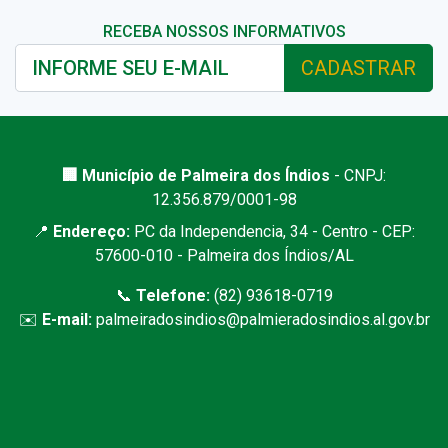
RECEBA NOSSOS INFORMATIVOS
CADASTRAR
🏢 Município de Palmeira dos Índios
- CNPJ:
12.356.879/0001-98
📍
Endereço:
PC da Independencia, 34 - Centro - CEP:
57600-010 - Palmeira dos Índios/AL
📞
Telefone:
(82) 93618-0719
✉️
E-mail:
palmeiradosindios@palmieradosindios.al.gov.br