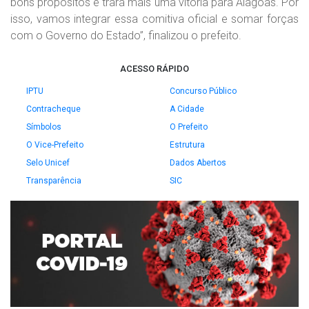
bons propósitos e trará mais uma vitória para Alagoas. Por
isso, vamos integrar essa comitiva oficial e somar forças
com o Governo do Estado”, finalizou o prefeito.
ACESSO RÁPIDO
IPTU
Concurso Público
Contracheque
A Cidade
Símbolos
O Prefeito
O Vice-Prefeito
Estrutura
Selo Unicef
Dados Abertos
Transparência
SIC