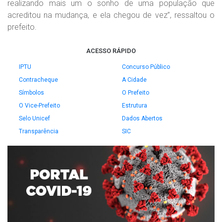
realizando mais um o sonho de uma população que
acreditou na mudança, e ela chegou de vez”, ressaltou o
prefeito.
ACESSO RÁPIDO
IPTU
Concurso Público
Contracheque
A Cidade
Símbolos
O Prefeito
O Vice-Prefeito
Estrutura
Selo Unicef
Dados Abertos
Transparência
SIC