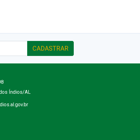
CADASTRAR
98
 dos Índios/AL
ios.al.gov.br