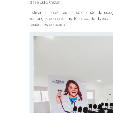
disse Júlio Cezar.
Estiveram presentes na solenidade de inaugu
lideranças comunitárias, técnicos de diversas
residentes do bairro.