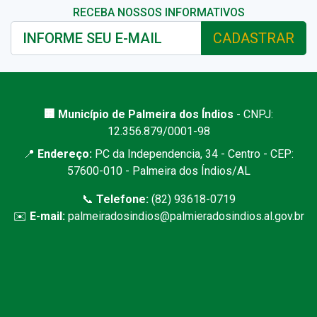
RECEBA NOSSOS INFORMATIVOS
CADASTRAR
🏢 Município de Palmeira dos Índios
- CNPJ:
12.356.879/0001-98
📍
Endereço:
PC da Independencia, 34 - Centro - CEP:
57600-010 - Palmeira dos Índios/AL
📞
Telefone:
(82) 93618-0719
✉️
E-mail:
palmeiradosindios@palmieradosindios.al.gov.br