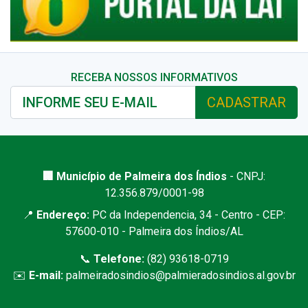
RECEBA NOSSOS INFORMATIVOS
CADASTRAR
🏢 Município de Palmeira dos Índios
- CNPJ:
12.356.879/0001-98
📍
Endereço:
PC da Independencia, 34 - Centro - CEP:
57600-010 - Palmeira dos Índios/AL
📞
Telefone:
(82) 93618-0719
✉️
E-mail:
palmeiradosindios@palmieradosindios.al.gov.br