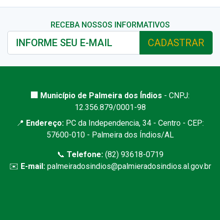
RECEBA NOSSOS INFORMATIVOS
CADASTRAR
🏢 Município de Palmeira dos Índios
- CNPJ:
12.356.879/0001-98
📍
Endereço:
PC da Independencia, 34 - Centro - CEP:
57600-010 - Palmeira dos Índios/AL
📞
Telefone:
(82) 93618-0719
✉️
E-mail:
palmeiradosindios@palmieradosindios.al.gov.br