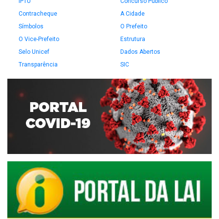
IPTU
Concurso Público
Contracheque
A Cidade
Símbolos
O Prefeito
O Vice-Prefeito
Estrutura
Selo Unicef
Dados Abertos
Transparência
SIC