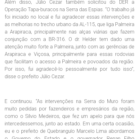
Além disso, Júlio Cezar também solicitou do DER a
Operação Tapa-buracos na Serra das Espias. “O trabalho já
foi iniciado no local e fui agradecer essas intervenções e
as melhorias no trecho urbano da AL-115, que liga Palmeira
a Arapiraca, principalmente nas alças viárias que fazem
conjunção com a BR-316. O dr. Helder tem dado uma
atenção muito forte a Palmeira, junto com as gerências de
Arapiraca e Viçosa, principalmente para essas rodovias
que facilitam o acesso a Palmeira e povoados da região.
Por isso, fui agradecê-lo pessoalmente por tudo isso”,
disse o prefeito Júlio Cezar.
E continuou. “As intervenções na Serra do Muro foram
muito pedidas por fazendeiros e empresários da região,
como o Sílvio Medeiros, que fez um apelo para que nós
intercedessemos, junto ao estado. Em uma certa ocasião,
eu e o prefeito de Quebrangulo Marcelo Lima abordamos
o Governo do Estado e o governador Renan Filho