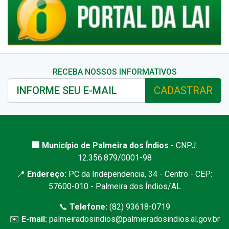
RECEBA NOSSOS INFORMATIVOS
CADASTRAR
🏢 Município de Palmeira dos Índios
- CNPJ:
12.356.879/0001-98
📍
Endereço:
PC da Independencia, 34 - Centro - CEP:
57600-010 - Palmeira dos Índios/AL
📞
Telefone:
(82) 93618-0719
✉️
E-mail:
palmeiradosindios@palmieradosindios.al.gov.br