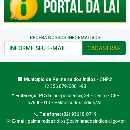
RECEBA NOSSOS INFORMATIVOS
CADASTRAR
🏢 Município de Palmeira dos Índios
- CNPJ:
12.356.879/0001-98
📍
Endereço:
PC da Independencia, 34 - Centro - CEP:
57600-010 - Palmeira dos Índios/AL
📞
Telefone:
(82) 93618-0719
✉️
E-mail:
palmeiradosindios@palmieradosindios.al.gov.br