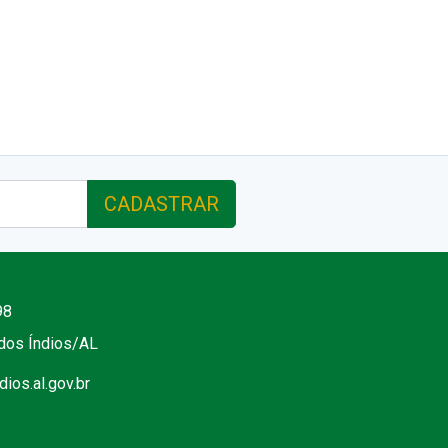
CADASTRAR
98
 dos Índios/AL
ios.al.gov.br