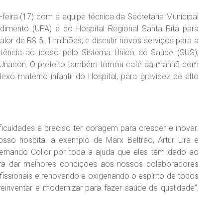
-feira (17) com a equipe técnica da Secretaria Municipal
imento (UPA) e do Hospital Regional Santa Rita para
alor de R$ 5, 1 milhões, e discutir novos serviços para a
stência ao idoso pelo Sistema Único de Saúde (SUS),
e o Unacon. O prefeito também tomou café da manhã com
xo materno infantil do Hospital, para gravidez de alto
ficuldades é preciso ter coragem para crescer e inovar.
so hospital a exemplo de Marx Beltrão, Artur Lira e
ernando Collor por toda a ajuda que eles têm dado ao
ara dar melhores condições aos nossos colaboradores
ssionais e renovando e oxigenando o espírito de todos
reinventar e modernizar para fazer saúde de qualidade”,