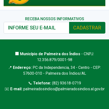
RECEBA NOSSOS INFORMATIVOS
CADASTRAR
🏢 Município de Palmeira dos Índios
- CNPJ:
12.356.879/0001-98
📍
Endereço:
PC da Independencia, 34 - Centro - CEP:
57600-010 - Palmeira dos Índios/AL
📞
Telefone:
(82) 93618-0719
✉️
E-mail:
palmeiradosindios@palmieradosindios.al.gov.br