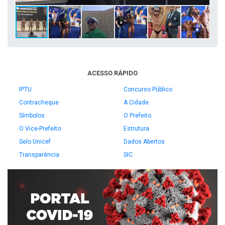
ACESSO RÁPIDO
IPTU
Concurso Público
Contracheque
A Cidade
Símbolos
O Prefeito
O Vice-Prefeito
Estrutura
Selo Unicef
Dados Abertos
Transparência
SIC