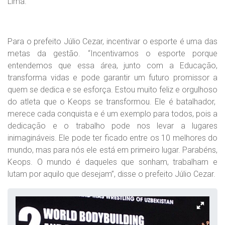
Lima.
Para o prefeito Júlio Cezar, incentivar o esporte é uma das
metas da gestão. “Incentivamos o esporte porque
entendemos que essa área, junto com a Educação,
transforma vidas e pode garantir um futuro promissor a
quem se dedica e se esforça. Estou muito feliz e orgulhoso
do atleta que o Keops se transformou. Ele é batalhador,
merece cada conquista e é um exemplo para todos, pois a
dedicação e o trabalho pode nos levar a lugares
inimagináveis. Ele pode ter ficado entre os 10 melhores do
mundo, mas para nós ele está em primeiro lugar. Parabéns,
Keops. O mundo é daqueles que sonham, trabalham e
lutam por aquilo que desejam”, disse o prefeito Júlio Cezar.