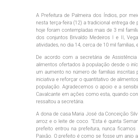
A Prefeitura de Palmeira dos Índios, por meio
nesta terça-feira (12) a tradicional entrega 
hoje foram contempladas mais de 3 mil família
dos conjuntos Brivaldo Medeiros I e II, Veg
atividades, no dia 14, cerca de 10 mil família
De acordo com a secretária de Assistência S
alimentos ofertados à população desde o iní
um aumento no número de famílias inscritas p
iniciativa e reforçar o quantitativo de aliment
população. Agradecemos o apoio e a sensibil
Cavalcante em ações como esta, quando conse
ressaltou a secretária.
A dona de casa Maria José da Conceição Silva
arroz e o leite de coco. “Esta é quinta Sem
prefeito entrou na prefeitura, nunca ficam
Paixão. O prefeito é como se fosse um anjo a 