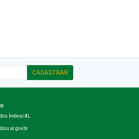
CADASTRAR
98
 dos Índios/AL
ios.al.gov.br