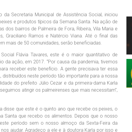
 da Secretaria Municipal de Assistência Social, iniciou
de peixes e produtos típicos da Semana Santa. Na ação de
s dos bairros de Palmeira de Fora, Ribeira, Vila Maria e
as, Graciliano Ramos e Natércio Viana. Até o final das
s, em mais de 50 comunidades, serão beneficiadas.
ocial Flávia Tavares, este é o maior quantitativo de
cio da ação, em 2017. “Por causa da pandemia, tivemos
ara receber este benefício. A gente precisava ter essa
os, distribuídos neste período tão importante para a nossa
idade do prefeito Júlio Cezar e da primeira-dama Karla
guimos atingir os palmeirenses que mais necessitam”,
 disse que este é o quinto ano que recebe os peixes, o
ana Santa que recebo os alimentos. Depois que o nosso
os este período sem o nosso almoço da Sexta-Feira da
nos ajudar. Agradeço a ele e à doutora Karla por isso e