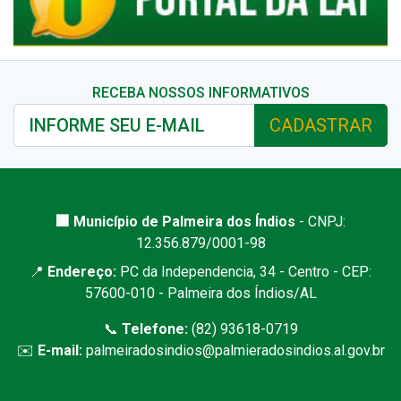
RECEBA NOSSOS INFORMATIVOS
CADASTRAR
🏢 Município de Palmeira dos Índios
- CNPJ:
12.356.879/0001-98
📍
Endereço:
PC da Independencia, 34 - Centro - CEP:
57600-010 - Palmeira dos Índios/AL
📞
Telefone:
(82) 93618-0719
✉️
E-mail:
palmeiradosindios@palmieradosindios.al.gov.br