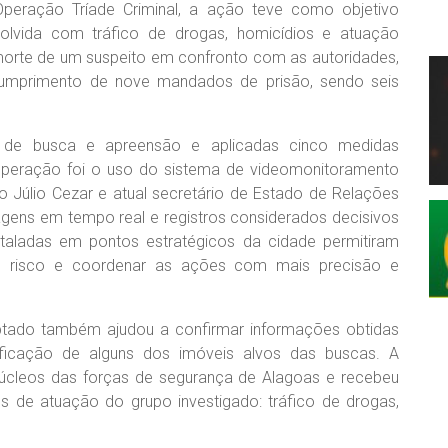
Operação Tríade Criminal, a ação teve como objetivo
volvida com tráfico de drogas, homicídios e atuação
a morte de um suspeito em confronto com as autoridades,
mprimento de nove mandados de prisão, sendo seis
e busca e apreensão e aplicadas cinco medidas
 operação foi o uso do sistema de videomonitoramento
to Júlio Cezar e atual secretário de Estado de Relações
magens em tempo real e registros considerados decisivos
taladas em pontos estratégicos da cidade permitiram
 de risco e coordenar as ações com mais precisão e
aptado também ajudou a confirmar informações obtidas
ntificação de alguns dos imóveis alvos das buscas. A
núcleos das forças de segurança de Alagoas e recebeu
es de atuação do grupo investigado: tráfico de drogas,