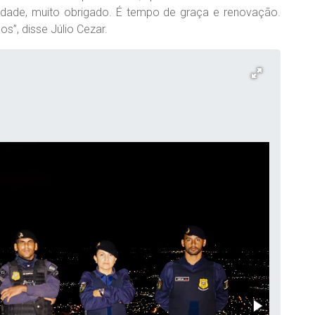
nidade, muito obrigado. É tempo de graça e renovação.
”, disse Júlio Cezar.