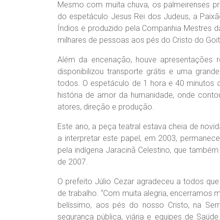
Mesmo com muita chuva, os palmeirenses pre
do espetáculo Jesus Rei dos Judeus, a Paixã
Índios e produzido pela Companhia Mestres 
milhares de pessoas aos pés do Cristo do Goití
Além da encenação, houve apresentações relig
disponibilizou transporte grátis e uma grand
todos. O espetáculo de 1 hora e 40 minutos
história de amor da humanidade, onde conto
atores, direção e produção.
Este ano, a peça teatral estava cheia de novid
a interpretar este papel, em 2003, permanece
pela indígena Jaracinã Celestino, que também 
de 2007.
O prefeito Júlio Cezar agradeceu a todos que
de trabalho. “Com muita alegria, encerramos
belíssimo, aos pés do nosso Cristo, na Ser
segurança pública, viária e equipes de Saú