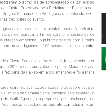
stigiaram o último dia de apresentação da 20ª edição
o de Cristo. Promovido pela Prefeitura de Palmeira dos
da Graça e Humana Cena Produções, o espetáculo levou
 nas três noites do evento.
iosas, interpretadas por artistas locais. A prefeitura
e equipe de logística, a fim de garantir a segurança de
 de duração emocionou o público presente com a maior
u com novos figurinos e 100 pessoas no elenco, entre
ades: Cícero Santos, que faz o Jesus, foi o primeiro ator
u até 2010 e este ano voltou ao papel. Maria foi vivida
já fez parte da Paixão em anos anteriores e foi a Maria
 prestigiaram o evento, aos atores, produção e equipes
 mais um ano da Semana Santa, trazendo este espetáculo
ra do Goití. Agradeço às equipes que trabalharam, de
de. Aos nossos espectadores, que até com chuva foram