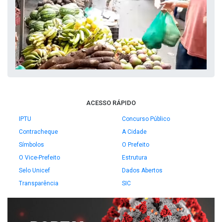
ACESSO RÁPIDO
IPTU
Concurso Público
Contracheque
A Cidade
Símbolos
O Prefeito
O Vice-Prefeito
Estrutura
Selo Unicef
Dados Abertos
Transparência
SIC