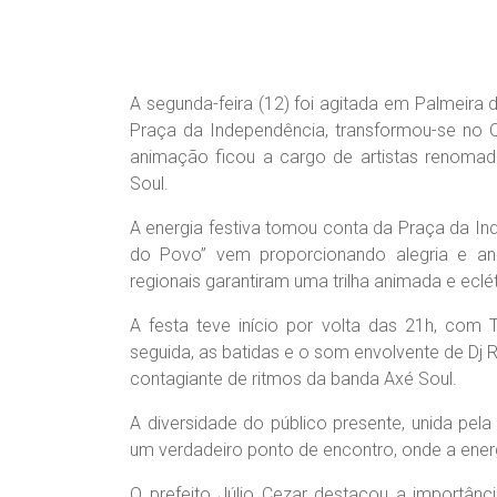
A segunda-feira (12) foi agitada em Palmeira 
Praça da Independência, transformou-se no Q
animação ficou a cargo de artistas renomad
Soul.
A energia festiva tomou conta da Praça da Inde
do Povo” vem proporcionando alegria e ani
regionais garantiram uma trilha animada e eclét
A festa teve início por volta das 21h, com
seguida, as batidas e o som envolvente de Dj 
contagiante de ritmos da banda Axé Soul.
A diversidade do público presente, unida pel
um verdadeiro ponto de encontro, onde a energ
O prefeito Júlio Cezar destacou a importânci