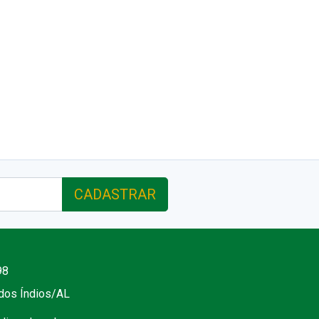
CADASTRAR
98
 dos Índios/AL