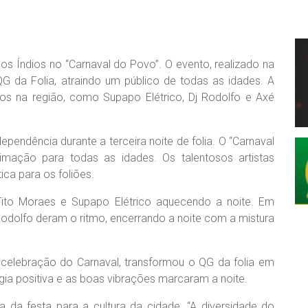
dos Índios no “Carnaval do Povo”. O evento, realizado na
G da Folia, atraindo um público de todas as idades. A
os na região, como Supapo Elétrico, Dj Rodolfo e Axé
pendência durante a terceira noite de folia. O “Carnaval
mação para todas as idades. Os talentosos artistas
ica para os foliões.
 Tito Moraes e Supapo Elétrico aquecendo a noite. Em
Rodolfo deram o ritmo, encerrando a noite com a mistura
a celebração do Carnaval, transformou o QG da folia em
ia positiva e as boas vibrações marcaram a noite.
a da festa para a cultura da cidade. “A diversidade do