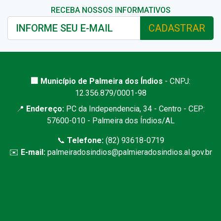
RECEBA NOSSOS INFORMATIVOS
CADASTRAR
🏢 Município de Palmeira dos Índios
- CNPJ:
12.356.879/0001-98
📍
Endereço:
PC da Independencia, 34 - Centro - CEP:
57600-010 - Palmeira dos Índios/AL
📞
Telefone:
(82) 93618-0719
✉️
E-mail:
palmeiradosindios@palmieradosindios.al.gov.br