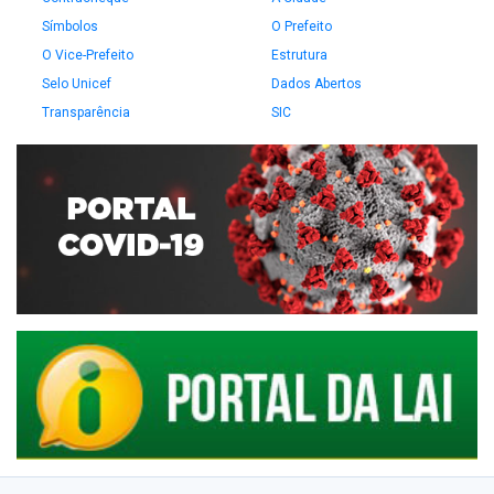
Símbolos
O Prefeito
O Vice-Prefeito
Estrutura
Selo Unicef
Dados Abertos
Transparência
SIC