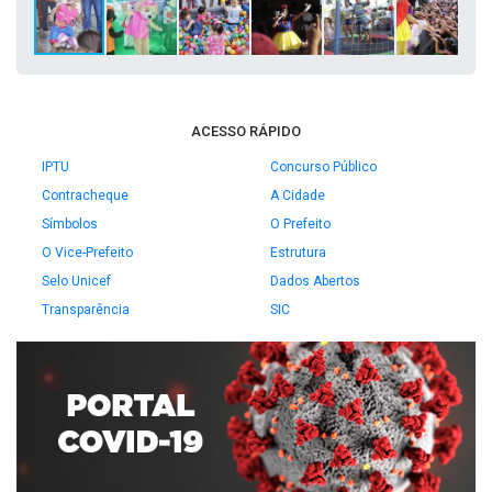
ACESSO RÁPIDO
IPTU
Concurso Público
Contracheque
A Cidade
Símbolos
O Prefeito
O Vice-Prefeito
Estrutura
Selo Unicef
Dados Abertos
Transparência
SIC