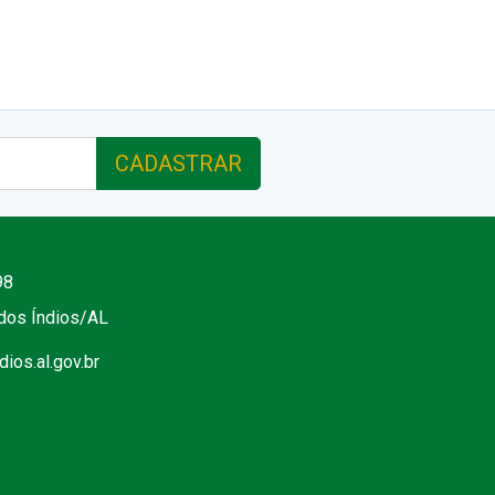
CADASTRAR
98
 dos Índios/AL
ios.al.gov.br