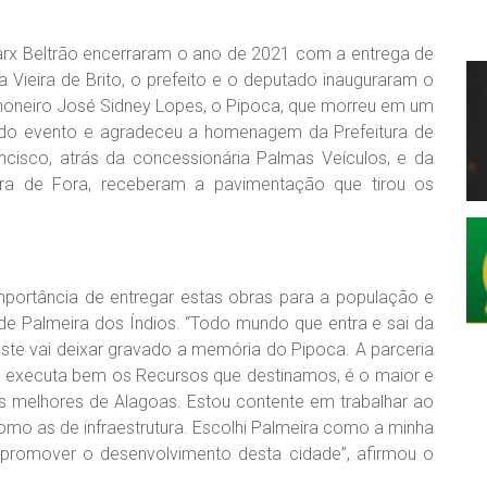
Marx Beltrão encerraram o ano de 2021 com a entrega de
 Vieira de Brito, o prefeito e o deputado inauguraram o
nhoneiro José Sidney Lopes, o Pipoca, que morreu em um
pou do evento e agradeceu a homenagem da Prefeitura de
ncisco, atrás da concessionária Palmas Veículos, e da
a de Fora, receberam a pavimentação que tirou os
portância de entregar estas obras para a população e
 de Palmeira dos Índios. “Todo mundo que entra e sai da
este vai deixar gravado a memória do Pipoca. A parceria
er, executa bem os Recursos que destinamos, é o maior e
os melhores de Alagoas. Estou contente em trabalhar ao
como as de infraestrutura. Escolhi Palmeira como a minha
promover o desenvolvimento desta cidade”, afirmou o