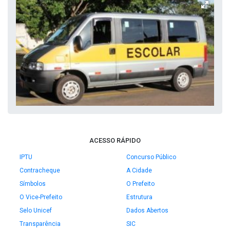
ACESSO RÁPIDO
IPTU
Concurso Público
Contracheque
A Cidade
Símbolos
O Prefeito
O Vice-Prefeito
Estrutura
Selo Unicef
Dados Abertos
Transparência
SIC