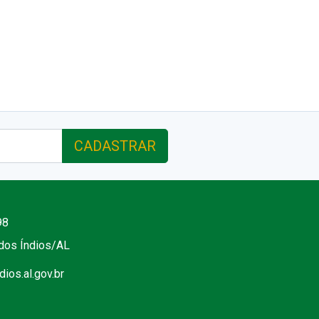
CADASTRAR
98
 dos Índios/AL
ios.al.gov.br