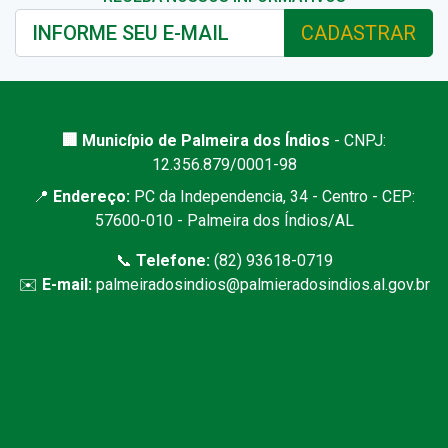
CADASTRAR
🏢 Município de Palmeira dos Índios
- CNPJ:
12.356.879/0001-98
📍
Endereço:
PC da Independencia, 34 - Centro - CEP:
57600-010 - Palmeira dos Índios/AL
📞
Telefone:
(82) 93618-0719
✉️
E-mail:
palmeiradosindios@palmieradosindios.al.gov.br