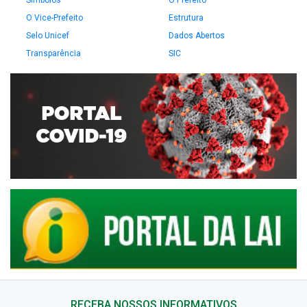
Símbolos
O Prefeito
O Vice-Prefeito
Estrutura
Selo Unicef
Dados Abertos
Transparência
SIC
RECEBA NOSSOS INFORMATIVOS