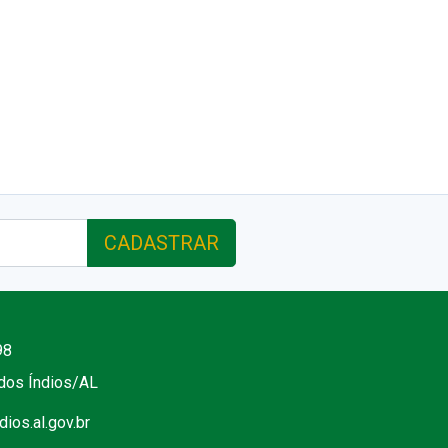
CADASTRAR
98
 dos Índios/AL
ios.al.gov.br