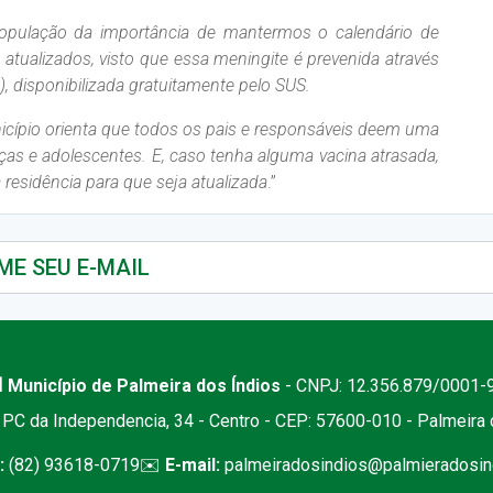
população da importância de mantermos o calendário de
atualizados, visto que essa meningite é prevenida através
 disponibilizada gratuitamente pelo SUS.
nicípio orienta que todos os pais e responsáveis deem uma
ças e adolescentes. E, caso tenha alguma vacina atrasada,
 residência para que seja atualizada
.”
 Município de Palmeira dos Índios
- CNPJ: 12.356.879/0001-
PC da Independencia, 34 - Centro - CEP: 57600-010 - Palmeira
:
(82) 93618-0719
✉️
E-mail:
palmeiradosindios@palmieradosind