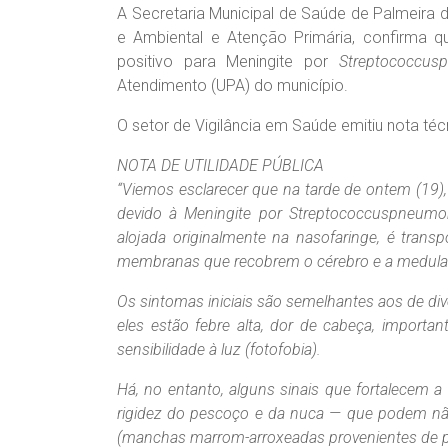
A Secretaria Municipal de Saúde de Palmeira 
e Ambiental e Atenção Primária, confirma que
positivo para Meningite por
Streptococcus
Atendimento (UPA) do município.
O setor de Vigilância em Saúde emitiu nota téc
NOTA DE UTILIDADE PÚBLICA
“Viemos esclarecer que na tarde de ontem (19
devido à Meningite por Streptococcuspneumon
alojada originalmente na nasofaringe, é tran
membranas que recobrem o cérebro e a medula 
Os sintomas iniciais são semelhantes aos de dive
eles estão febre alta, dor de cabeça, import
sensibilidade à luz (fotofobia).
Há, no entanto, alguns sinais que fortalecem 
rigidez do pescoço e da nuca — que podem não
(manchas marrom-arroxeadas provenientes de 