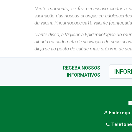
Neste momento, se faz necessário alertar à 
vacinação das nossas crianças eu adolescentes 
da vacina Pneumocóccica10-valente (conjugada),
Diante disso, a Vigilância Epidemiológica do mu
olhada na caderneta de vacinação de suas crian
dirija-se ao posto de saúde mais próximo de sua
RECEBA NOSSOS
INFORMATIVOS

📍
Endereço:
📞
Telefone