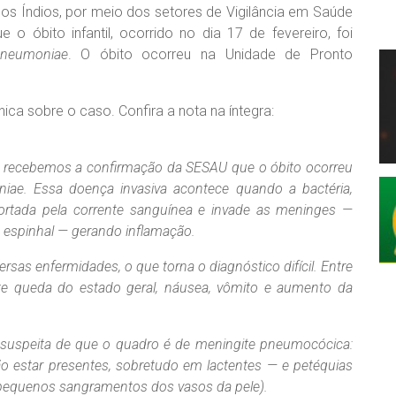
dos Índios, por meio dos setores de Vigilância em Saúde
 o óbito infantil, ocorrido no dia 17 de fevereiro, foi
pneumoniae
. O óbito ocorreu na Unidade de Pronto
nica sobre o caso. Confira a nota na íntegra:
), recebemos a confirmação da SESAU que o óbito ocorreu
iae. Essa doença invasiva acontece quando a bactéria,
sportada pela corrente sanguínea e invade as meninges —
espinhal — gerando inflamação.
rsas enfermidades, o que torna o diagnóstico difícil. Entre
ante queda do estado geral, náusea, vômito e aumento da
a suspeita de que o quadro é de meningite pneumocócica:
 estar presentes, sobretudo em lactentes — e petéquias
pequenos sangramentos dos vasos da pele).