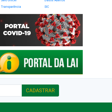
Selo Unicef
Dados Abertos
Transparência
SIC
CADASTRAR