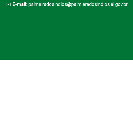
✉️
E-mail:
palmeiradosindios@palmieradosindios.al.gov.br