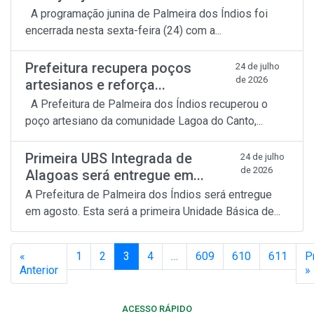
A programação junina de Palmeira dos Índios foi
encerrada nesta sexta-feira (24) com a...
Prefeitura recupera poços
24 de julho
de 2026
artesianos e reforça...
A Prefeitura de Palmeira dos Índios recuperou o
poço artesiano da comunidade Lagoa do Canto,...
Primeira UBS Integrada de
24 de julho
de 2026
Alagoas será entregue em...
A Prefeitura de Palmeira dos Índios será entregue
em agosto. Esta será a primeira Unidade Básica de...
«
1
2
3
4
…
609
610
611
P
Anterior
»
ACESSO RÁPIDO