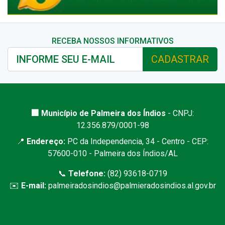
RECEBA NOSSOS INFORMATIVOS
CADASTRAR
🏢 Município de Palmeira dos Índios
- CNPJ:
12.356.879/0001-98
📍
Endereço:
PC da Independencia, 34 - Centro - CEP:
57600-010 - Palmeira dos Índios/AL
📞
Telefone:
(82) 93618-0719
✉️
E-mail:
palmeiradosindios@palmieradosindios.al.gov.br