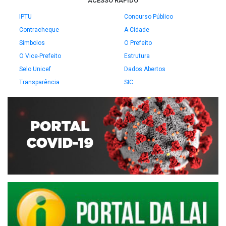
ACESSO RÁPIDO
IPTU
Concurso Público
Contracheque
A Cidade
Símbolos
O Prefeito
O Vice-Prefeito
Estrutura
Selo Unicef
Dados Abertos
Transparência
SIC