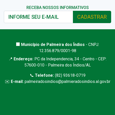
RECEBA NOSSOS INFORMATIVOS
CADASTRAR
🏢 Município de Palmeira dos Índios
- CNPJ:
12.356.879/0001-98
📍
Endereço:
PC da Independencia, 34 - Centro - CEP:
57600-010 - Palmeira dos Índios/AL
📞
Telefone:
(82) 93618-0719
✉️
E-mail:
palmeiradosindios@palmieradosindios.al.gov.br