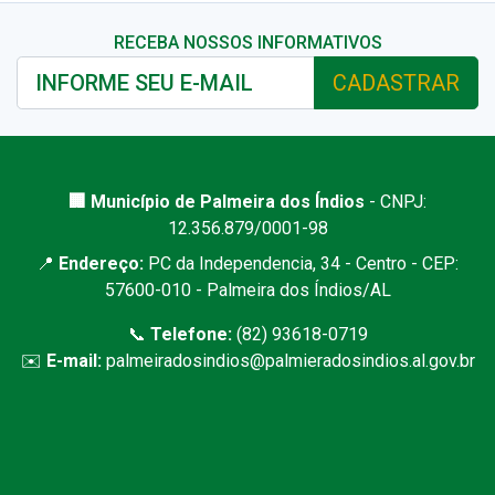
RECEBA NOSSOS INFORMATIVOS
CADASTRAR
🏢 Município de Palmeira dos Índios
- CNPJ:
12.356.879/0001-98
📍
Endereço:
PC da Independencia, 34 - Centro - CEP:
57600-010 - Palmeira dos Índios/AL
📞
Telefone:
(82) 93618-0719
✉️
E-mail:
palmeiradosindios@palmieradosindios.al.gov.br