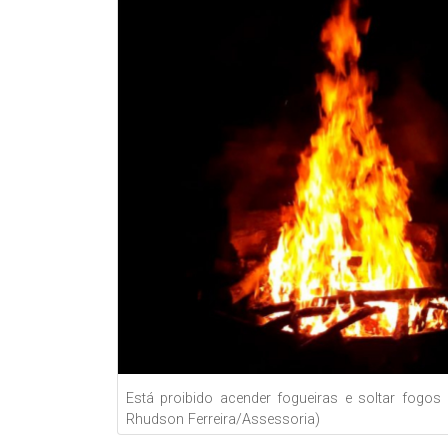
Está proibido acender fogueiras e soltar fogos
Rhudson Ferreira/Assessoria)