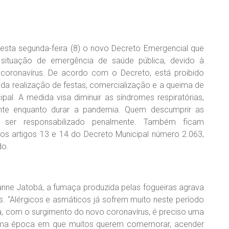
 nesta segunda-feira (8) o novo Decreto Emergencial que
situação de emergência de saúde pública, devido à
coronavírus. De acordo com o Decreto, está proibido
m da realização de festas, comercialização e a queima de
ipal. A medida visa diminuir as síndromes respiratórias,
nte enquanto durar a pandemia. Quem descumprir as
ser responsabilizado penalmente. Também ficam
s artigos 13 e 14 do Decreto Municipal número 2.063,
do.
anne Jatobá, a fumaça produzida pelas fogueiras agrava
s. “Alérgicos e asmáticos já sofrem muito neste período
ra, com o surgimento do novo coronavírus, é preciso uma
uma época em que muitos querem comemorar, acender