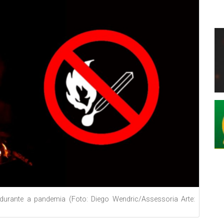
 durante a pandemia (Foto: Diego Wendric/Assessoria Arte: