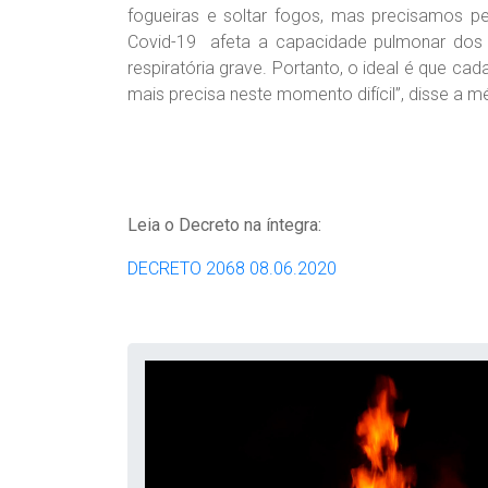
fogueiras e soltar fogos, mas precisamos p
Covid-19 afeta a capacidade pulmonar dos
respiratória grave. Portanto, o ideal é que c
mais precisa neste momento difícil”, disse a m
Leia o Decreto na íntegra:
DECRETO 2068 08.06.2020