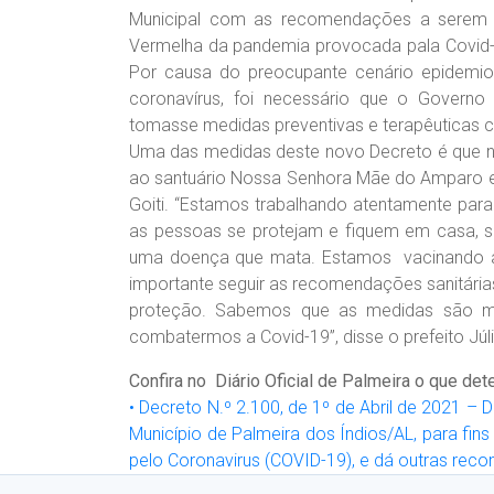
Municipal com as recomendações a serem s
Vermelha da pandemia provocada pala Covid-1
Por causa do preocupante cenário epidemiol
coronavírus, foi necessário que o Governo
tomasse medidas preventivas e terapêuticas 
Uma das medidas deste novo Decreto é que n
ao santuário Nossa Senhora Mãe do Amparo 
Goiti. “Estamos trabalhando atentamente par
as pessoas se protejam e fiquem em casa, se
uma doença que mata. Estamos vacinando a
importante seguir as recomendações sanitária
proteção. Sabemos que as medidas são mui
combatermos a Covid-19”, disse o prefeito Júl
Confira no Diário Oficial de Palmeira o que de
• Decreto N.º 2.100, de 1º de Abril de 2021 –
Município de Palmeira dos Índios/AL, para f
pelo Coronavirus (COVID-19), e dá outras re