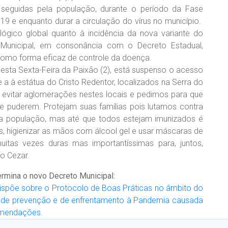
eguidas pela população, durante o período da Fase
9 e enquanto durar a circulação do vírus no município.
ógico global quanto à incidência da nova variante do
 Municipal, em consonância com o Decreto Estadual,
como forma eficaz de controle da doença.
esta Sexta-F
e
ira da Paixão (2), está suspenso o acesso
e
a à estátua
do Cristo Redentor, localizados na Serra do
a evitar aglomerações nestes locais e pedimos para que
 puderem. Protejam suas famílias pois lutamos contra
 população, mas até que todos estejam imunizados é
s, higienizar as mãos com álcool gel e usar máscaras de
tas vezes duras mas importantíssimas para, juntos,
io Cezar.
termina o novo Decreto Municipal:
 Dispõe sobre o Protocolo de Boas Práticas no âmbito do
ins de prevenção e de enfrentamento à Pandemia causada
comendações.