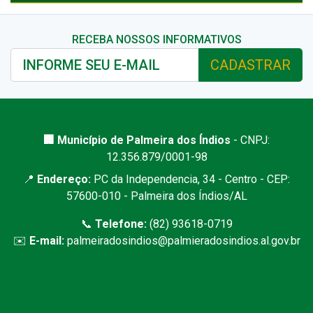
RECEBA NOSSOS INFORMATIVOS
CADASTRAR
🏢 Município de Palmeira dos Índios
- CNPJ:
12.356.879/0001-98
📍
Endereço:
PC da Independencia, 34 - Centro - CEP:
57600-010 - Palmeira dos Índios/AL
📞
Telefone:
(82) 93618-0719
✉️
E-mail:
palmeiradosindios@palmieradosindios.al.gov.br