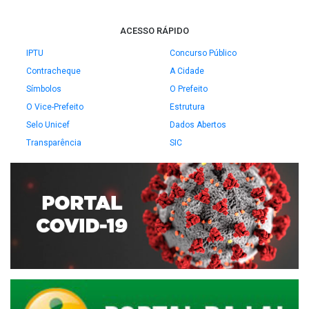
ACESSO RÁPIDO
IPTU
Concurso Público
Contracheque
A Cidade
Símbolos
O Prefeito
O Vice-Prefeito
Estrutura
Selo Unicef
Dados Abertos
Transparência
SIC