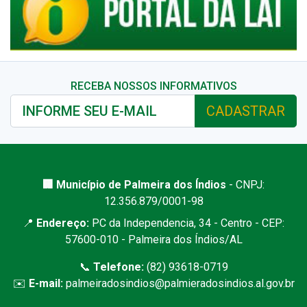
RECEBA NOSSOS INFORMATIVOS
CADASTRAR
🏢 Município de Palmeira dos Índios
- CNPJ:
12.356.879/0001-98
📍
Endereço:
PC da Independencia, 34 - Centro - CEP:
57600-010 - Palmeira dos Índios/AL
📞
Telefone:
(82) 93618-0719
✉️
E-mail:
palmeiradosindios@palmieradosindios.al.gov.br