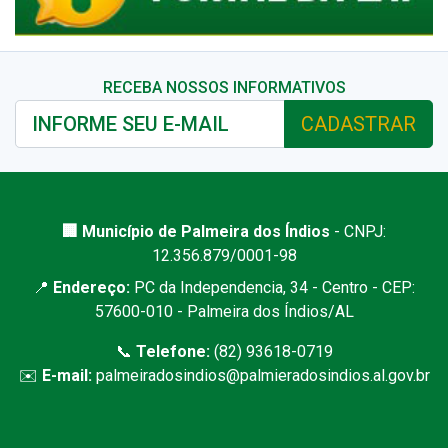
RECEBA NOSSOS INFORMATIVOS
CADASTRAR
🏢 Município de Palmeira dos Índios
- CNPJ:
12.356.879/0001-98
📍
Endereço:
PC da Independencia, 34 - Centro - CEP:
57600-010 - Palmeira dos Índios/AL
📞
Telefone:
(82) 93618-0719
✉️
E-mail:
palmeiradosindios@palmieradosindios.al.gov.br