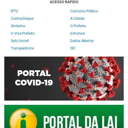
ACESSO RÁPIDO
IPTU
Concurso Público
Contracheque
A Cidade
Símbolos
O Prefeito
O Vice-Prefeito
Estrutura
Selo Unicef
Dados Abertos
Transparência
SIC