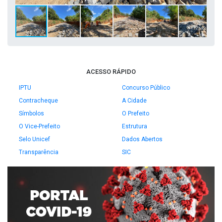
ACESSO RÁPIDO
IPTU
Concurso Público
Contracheque
A Cidade
Símbolos
O Prefeito
O Vice-Prefeito
Estrutura
Selo Unicef
Dados Abertos
Transparência
SIC