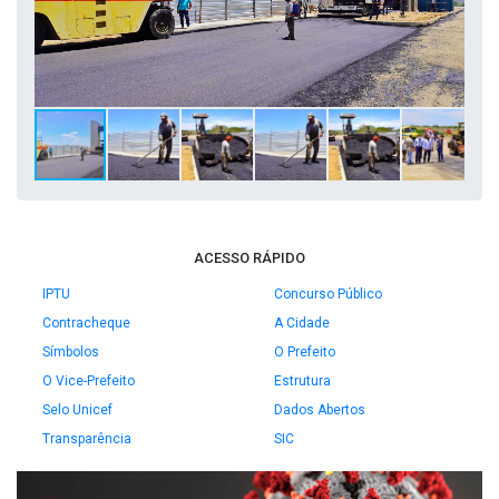
ACESSO RÁPIDO
IPTU
Concurso Público
Contracheque
A Cidade
Símbolos
O Prefeito
O Vice-Prefeito
Estrutura
Selo Unicef
Dados Abertos
Transparência
SIC