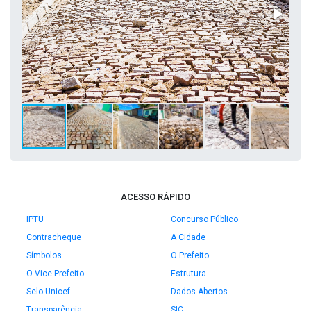
ACESSO RÁPIDO
IPTU
Concurso Público
Contracheque
A Cidade
Símbolos
O Prefeito
O Vice-Prefeito
Estrutura
Selo Unicef
Dados Abertos
Transparência
SIC